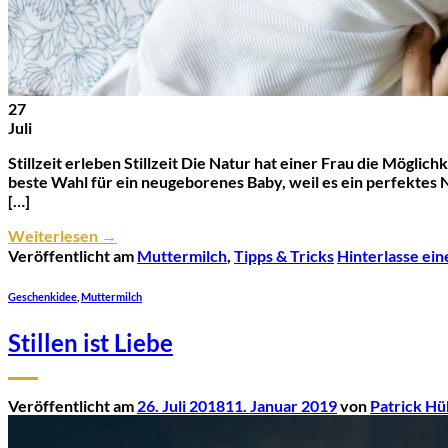
27
Juli
Stillzeit erleben Stillzeit Die Natur hat einer Frau die Mögli
beste Wahl für ein neugeborenes Baby, weil es ein perfektes N
[…]
Weiterlesen
→
Veröffentlicht am
Muttermilch
,
Tipps & Tricks
Hinterlasse ei
Geschenkidee
,
Muttermilch
Stillen ist Liebe
Veröffentlicht am
26. Juli 2018
11. Januar 2019
von
Patrick H