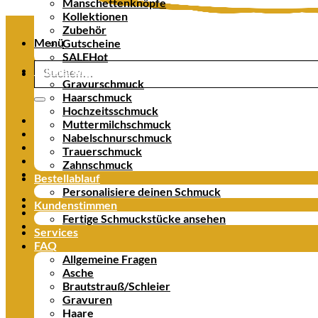
Manschettenknöpfe
Kollektionen
Zubehör
Menü
Gutscheine
SALE
Suche
Erinnerungsschmuck
nach:
Gravurschmuck
Haarschmuck
Hochzeitsschmuck
Muttermilchschmuck
Nabelschnurschmuck
Trauerschmuck
Zahnschmuck
Bestellablauf
Personalisiere deinen Schmuck
Kundenstimmen
Fertige Schmuckstücke ansehen
Services
FAQ
Allgemeine Fragen
Asche
Brautstrauß/Schleier
Gravuren
Haare